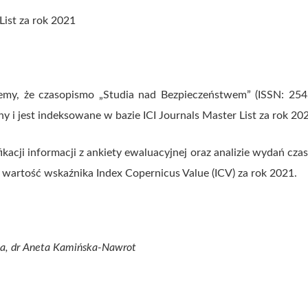
List za rok 2021
emy, że czasopismo „Studia nad Bezpieczeństwem” (ISSN: 25
y i jest indeksowane w bazie ICI Journals Master List za rok 20
kacji informacji z ankiety ewaluacyjnej oraz analizie wydań cza
wartość wskaźnika Index Copernicus Value (ICV) za rok 2021.
na, dr Aneta Kamińska-Nawrot