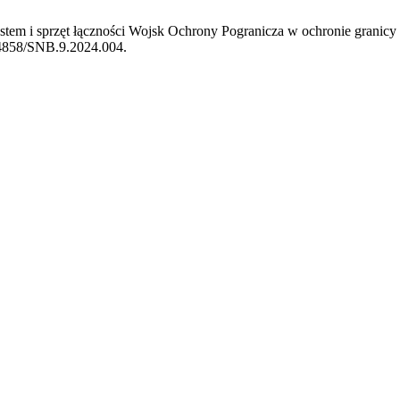
m. System i sprzęt łączności Wojsk Ochrony Pogranicza w ochronie gra
.34858/SNB.9.2024.004.