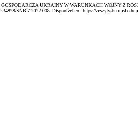
A I GOSPODARCZA UKRAINY W WARUNKACH WOJNY Z ROS
0.34858/SNB.7.2022.008. Disponível em: https://zeszyty-bn.upsl.edu.pl