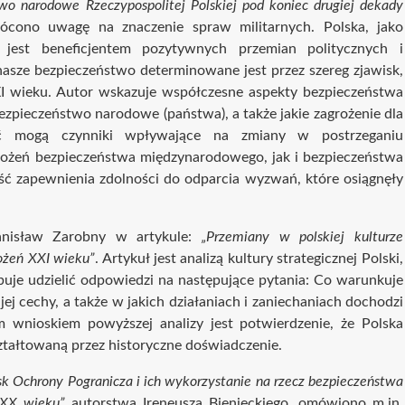
wo narodowe Rzeczypospolitej Polskiej pod koniec drugiej dekady
cono uwagę na znaczenie spraw militarnych. Polska, jako
est beneficjentem pozytywnych przemian politycznych i
asze bezpieczeństwo determinowane jest przez szereg zjawisk,
XI wieku. Autor wskazuje współczesne aspekty bezpieczeństwa
pieczeństwo narodowe (państwa), a także jakie zagrożenie dla
ć mogą czynniki wpływające na zmiany w postrzeganiu
grożeń bezpieczeństwa międzynarodowego, jak i bezpieczeństwa
ć zapewnienia zdolności do odparcia wyzwań, które osiągnęły
anisław Zarobny w artykule:
„Przemiany w polskiej kulturze
ożeń XXI wieku”
. Artykuł jest analizą kultury strategicznej Polski,
óbuje udzielić odpowiedzi na następujące pytania: Co warunkuje
 jej cechy, a także w jakich działaniach i zaniechaniach dochodzi
wnioskiem powyższej analizy jest potwierdzenie, że Polska
ztałtowaną przez historyczne doświadczenie.
sk Ochrony Pogranicza i ich wykorzystanie na rzecz bezpieczeństwa
 XX wieku”
autorstwa Ireneusza Bienieckiego, omówiono m.in.