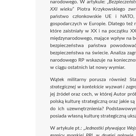
narodowego. W artykule:
„Bezpieczeńst
XXI wieku”
Piotra Krzykowskiego zwró
państwo członkowskie UE i NATO, j
gospodarczych w Europie. Dlatego też n
które zaistniały w XX i na początku X
międzynarodowego, mające wpływ na bez
bezpieczeństwa państwa powodowa
bezpieczeństwa na świecie. Analiza za
narodowego RP wskazuje na koniecznoś
w ciągu ostatnich lat nowy wymiar.
Wątek militarny porusza również St
strategicznej w kontekście wyzwań i zagr
jej źródeł oraz cech, w której Autor pr
polską kulturę strategiczną oraz jakie są
do ich uzewnętrznienia? Podstawowym 
posiada własną kulturę strategiczną uks
W artykule pt.:
„Jednostki pływające Woj
granicy morskiej PRL w drugiej połowie