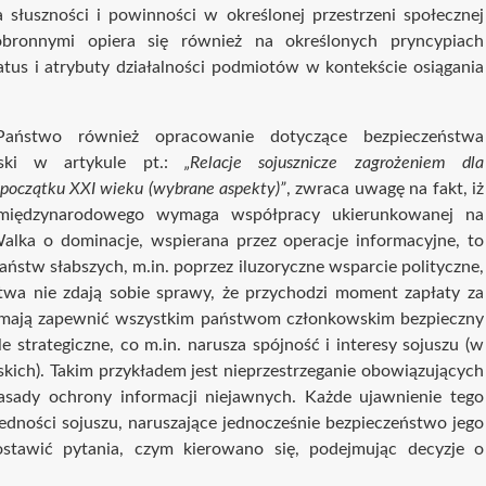
a słuszności i powinności w określonej przestrzeni społecznej
obronnymi opiera się również na określonych pryncypiach
tus i atrybuty działalności podmiotów w kontekście osiągania
aństwo również opracowanie dotyczące bezpieczeństwa
wski w artykule pt.:
„Relacje sojusznicze zagrożeniem dla
początku XXI wieku (wybrane aspekty)”
, zwraca uwagę na fakt, iż
 międzynarodowego wymaga współpracy ukierunkowanej na
alka o dominacje, wspierana przez operacje informacyjne, to
stw słabszych, m.in. poprzez iluzoryczne wsparcie polityczne,
twa nie zdają sobie sprawy, że przychodzi moment zapłaty za
e mają zapewnić wszystkim państwom członkowskim bezpieczny
e strategiczne, co m.in. narusza spójność i interesy sojuszu (w
ich). Takim przykładem jest nieprzestrzeganie obowiązujących
zasady ochrony informacji niejawnych. Każde ujawnienie tego
edności sojuszu, naruszające jednocześnie bezpieczeństwo jego
stawić pytania, czym kierowano się, podejmując decyzje o