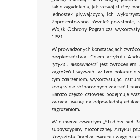
takie zagadnienia, jak rozwój służby mor
jednostek pływających, ich wykorzyst
Zaprezentowano również powstanie, ro
Wojsk Ochrony Pogranicza wykorzystyw
1991.
W prowadzonych konstatacjach zwrócono
bezpieczeństwa. Celem artykułu Andr
ryzyka i niepewności”
jest zwróceniem u
zagrożeń i wyzwań, w tym pokazanie s
tym zdarzeniom, wykorzystując instrum
sobą wiele różnorodnych zdarzeń i zag
Bardzo często człowiek podejmuje waż
zwraca uwagę na odpowiednią edukacj
zagrożeniom.
W numerze czwartym „Studiów nad Bezp
subdyscypliny filozoficznej. Artykuł pt
Krzysztofa Drabika, zwraca uwagę na ety