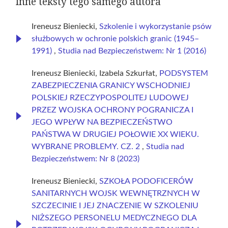
Inne teksty tego samego autora
Ireneusz Bieniecki,
Szkolenie i wykorzystanie psów
służbowych w ochronie polskich granic (1945–
1991)
,
Studia nad Bezpieczeństwem: Nr 1 (2016)
Ireneusz Bieniecki, Izabela Szkurłat,
PODSYSTEM
ZABEZPIECZENIA GRANICY WSCHODNIEJ
POLSKIEJ RZECZYPOSPOLITEJ LUDOWEJ
PRZEZ WOJSKA OCHRONY POGRANICZA I
JEGO WPŁYW NA BEZPIECZEŃSTWO
PAŃSTWA W DRUGIEJ POŁOWIE XX WIEKU.
WYBRANE PROBLEMY. CZ. 2
,
Studia nad
Bezpieczeństwem: Nr 8 (2023)
Ireneusz Bieniecki,
SZKOŁA PODOFICERÓW
SANITARNYCH WOJSK WEWNĘTRZNYCH W
SZCZECINIE I JEJ ZNACZENIE W SZKOLENIU
NIŻSZEGO PERSONELU MEDYCZNEGO DLA