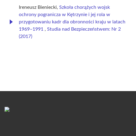
Ireneusz Bieniecki,
Szkoła chorążych wojsk
ochrony pogranicza w Kętrzynie i jej rola w
przygotowaniu kadr dla obronności kraju w latach
1969–1991
,
Studia nad Bezpieczeństwem: Nr 2
(2017)