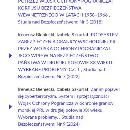
POTRZEB WOJSK OCHRONY POGRANICZA I
KORPUSU BEZPIECZEŃSTWA
WEWNĘTRZNEGO W LATACH 1958–1966
,
Studia nad Bezpieczeństwem: Nr 3 (2018)
Ireneusz Bieniecki, Izabela Szkurłat,
PODSYSTEM
ZABEZPIECZENIA GRANICY WSCHODNIEJ PRL
PRZEZ WOJSKA OCHRONY POGRANICZA I
JEGO WPŁYW NA BEZPIECZEŃSTWO
PAŃSTWA W DRUGIEJ POŁOWIE XX WIEKU.
WYBRANE PROBLEMY. CZ. 1
,
Studia nad
Bezpieczeństwem: Nr 7 (2022)
Ireneusz Bieniecki, Izabela Szkurłat,
Zanim pojawił
się cyberterroryzm. System i sprzęt łączności
Wojsk Ochrony Pogranicza w ochronie granicy
morskiej PRL w drugiej połowie XX wieku.
Wybrane problemy.
,
Studia nad
Bezpieczeństwem: Nr 9 (2024)